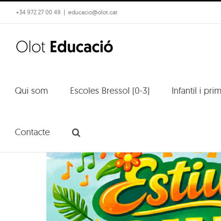
Skip
+34 972 27 00 49
|
educacio@olot.cat
to
content
Qui som
Escoles Bressol (0-3)
Infantil i pri
Contacte