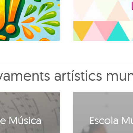
aments artístics mun
de Música
Escola Mu