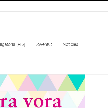
igatòria (+16)
Joventut
Notícies