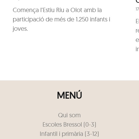
Comença l’Estiu Riu a Olot amb la
1
participació de més de 1.250 infants i
E
joves.
r
e
i
MENÚ
Qui som
Escoles Bressol (0-3)
Infantil i primària (3-12)